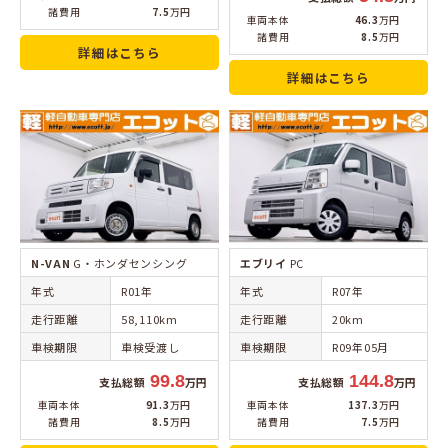
諸費用
7.5
万円
車両本体
46.3
万円
諸費用
8.5
万円
詳細はこちら
詳細はこちら
N-VAN
G・ホンダセンシング
エブリイ
PC
年式
R01年
年式
R07年
走行距離
58,110km
走行距離
20km
車検期限
車検受渡し
車検期限
R09年05月
99.8
144.8
支払総額
万円
支払総額
万円
車両本体
91.3
万円
車両本体
137.3
万円
諸費用
8.5
万円
諸費用
7.5
万円