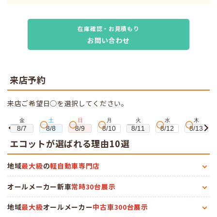
在庫確認・お見積もり
お問い合わせ
来店予約
来店ご希望日◯を選択してください。
金
土
日
月
火
水
木
8/7
8/8
8/9
8/10
8/11
8/12
8/13
エコットが選ばれる理由10選
地域
最大級
の
軽自動車専門店
オールメーカー新車
常時30台展示
地域
最大級
オールメーカー
中古車300台展示