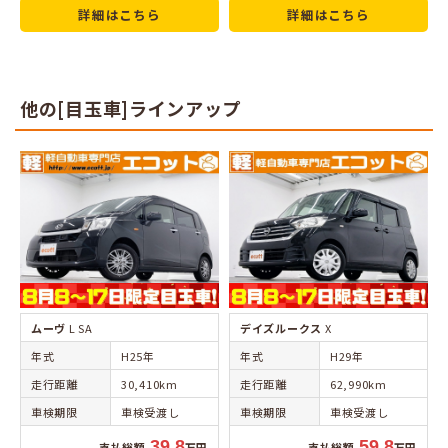
詳細はこちら
詳細はこちら
他の[目玉車]ラインアップ
ムーヴ
L SA
デイズルークス
X
年式
H25年
年式
H29年
走行距離
30,410km
走行距離
62,990km
車検期限
車検受渡し
車検期限
車検受渡し
39.8
59.8
支払総額
万円
支払総額
万円