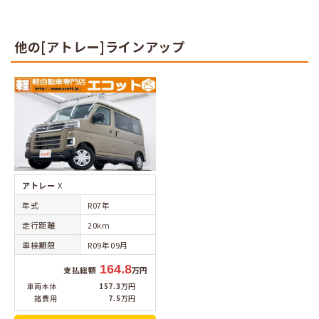
他の[アトレー]ラインアップ
アトレー
X
年式
R07年
走行距離
20km
車検期限
R09年09月
164.8
支払総額
万円
車両本体
157.3
万円
諸費用
7.5
万円