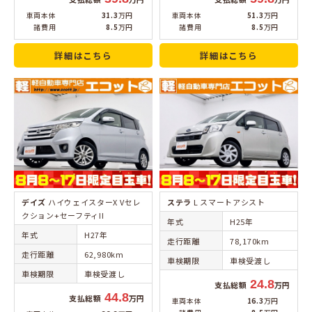
車両本体
31.3
万円
車両本体
51.3
万円
諸費用
8.5
万円
諸費用
8.5
万円
詳細はこちら
詳細はこちら
デイズ
ハイウェイスターX Vセレ
ステラ
L スマートアシスト
クション+セーフティII
年式
H25年
年式
H27年
走行距離
78,170km
走行距離
62,980km
車検期限
車検受渡し
車検期限
車検受渡し
24.8
支払総額
万円
44.8
支払総額
万円
車両本体
16.3
万円