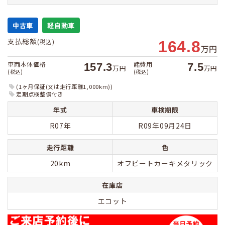
中古車
軽自動車
支払総額
(税込)
164.8
万円
車両本体価格
諸費用
157.3
7.5
万円
万円
(税込)
(税込)
(1ヶ月保証(又は走行距離1,000km))
定期点検整備付き
年式
車検期限
R07年
R09年09月24日
走行距離
色
20km
オフビートカーキメタリック
在庫店
エコット