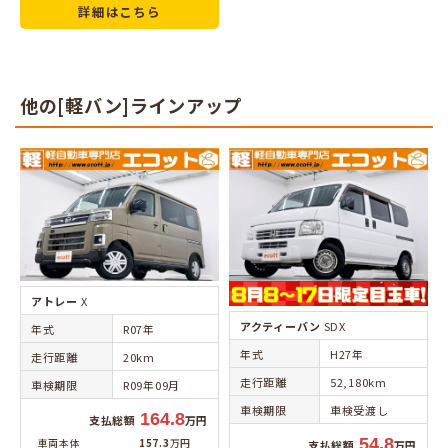
詳細はこちら
他の[軽バン]ラインアップ
アトレー
X
アクティーバン
SDX
年式
R07年
年式
H27年
走行距離
20km
走行距離
52,180km
車検期限
R09年09月
車検期限
車検受渡し
164.8
支払総額
万円
54.8
車両本体
157.3
万円
支払総額
万円