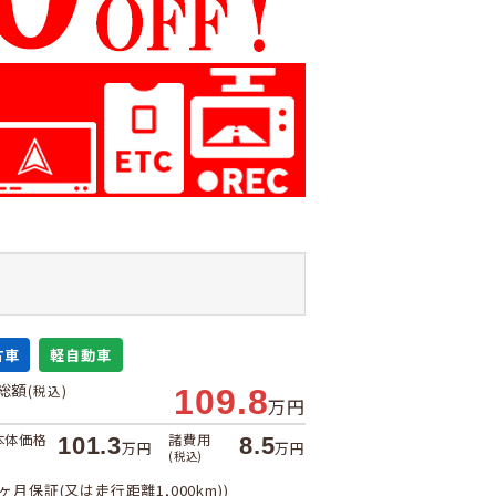
古車
軽自動車
総額
(税込)
109.8
万円
本体価格
諸費用
101.3
8.5
万円
万円
(税込)
1ヶ月保証(又は走行距離1,000km))