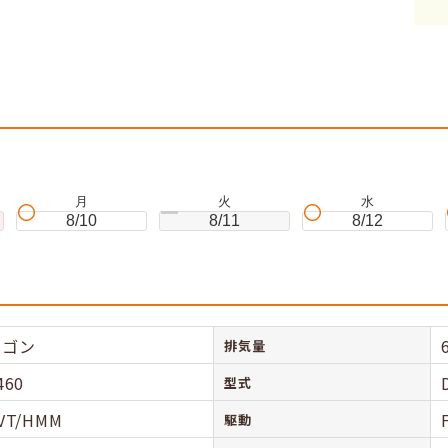
。
月
火
水
8/10
8/11
8/12
ワゴン
排気量
460
型式
VT/HMM
駆動