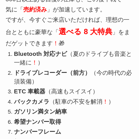
気に「
売約済み
」が加速しています。
ですが、今すぐご来店いただければ、理想の一
選べる 8 大特典
台とともに豪華な「
」をま
だゲットできます
！
🎁
Bluetooth 対応ナビ
（夏のドライブも音楽と
一緒に
！
）
ドライブレコーダー（前方）
（今の時代の必
須装備）
ETC 車載器
（高速もスイスイ）
バックカメラ
（駐車の不安を解消
！
）
ガソリン満タン納車
希望ナンバー取得
ナンバーフレーム