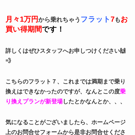
月々1万円
フラット
7
お
から乗れちゃう
も
買い得期間
です！
詳しくはぜひスタッフへお申しつけください🙌
💨
こちらのフラット７、これまでは満期まで乗り
換えはできなかったのですが、なんとこの度
乗
り換えプランが新登場
したとかなんとか、、、
気になることがございましたら、ホームページ
上のお問合せフォーム
から是非お問合せくださ