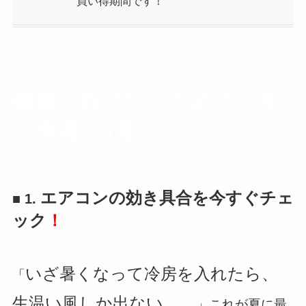
買い得期間です！
酷暑に負けないための「車
の準備」5選！
エアコンの効き具合を今すぐチェ
■ 1.
ック
！
いざ暑くなって冷房を入れたら、
「
生温い風しか出ない……
」これが夏に最