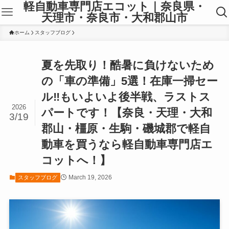
軽自動車専門店エコット｜奈良県・
天理市・奈良市・大和郡山市
ホーム
スタッフブログ
夏を先取り！酷暑に負けないため
の「車の準備」5選！在庫一掃セー
ル‼もいよいよ後半戦、ラストス
2026
パートです！【奈良・天理・大和
3/19
郡山・橿原・生駒・磯城郡で軽自
動車を買うなら軽自動車専門店エ
コットへ！】
March 19, 2026
スタッフブログ