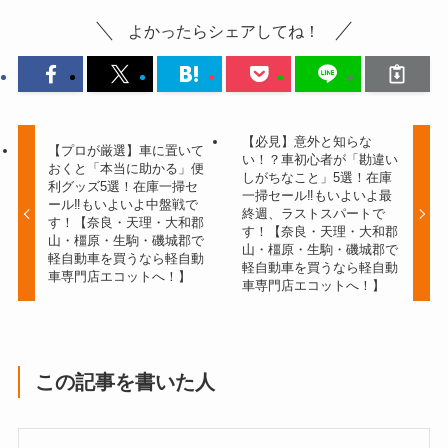
よかったらシェアしてね！
【必見】意外と知らな
【プロが厳選】車に置いて
い！？車初心者が「勘違い
おくと「本当に助かる」便
しがちなこと」5選！在庫
利グッズ5選！在庫一掃セ
一掃セール‼もいよいよ最
ール‼もいよいよ中盤戦で
終週、ラストスパートで
す！【奈良・天理・大和郡
す！【奈良・天理・大和郡
山・橿原・生駒・磯城郡で
山・橿原・生駒・磯城郡で
軽自動車を買うなら軽自動
軽自動車を買うなら軽自動
車専門店エコットへ！】
車専門店エコットへ！】
この記事を書いた人