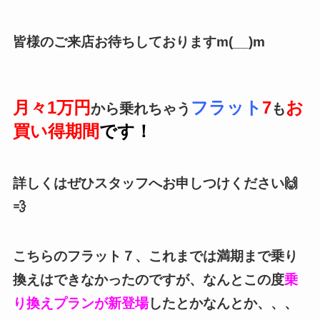
皆様のご来店お待ちしておりますm(__)m
月々1万円
フラット
7
お
から乗れちゃう
も
買い得期間
です！
詳しくはぜひスタッフへお申しつけください🙌
💨
こちらのフラット７、これまでは満期まで乗り
換えはできなかったのですが、なんとこの度
乗
り換えプランが新登場
したとかなんとか、、、