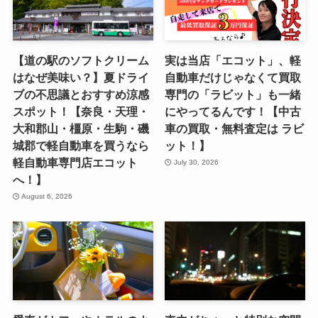
【道の駅のソフトクリーム
実は当店「エコット」、軽
はなぜ美味い？】夏ドライ
自動車だけじゃなくて買取
ブの不思議とおすすめ涼感
専門の「ラビット」も一緒
スポット！【奈良・天理・
にやってるんです！【中古
大和郡山・橿原・生駒・磯
車の買取・無料査定は ラビ
城郡で軽自動車を買うなら
ット！】
軽自動車専門店エコット
July 30, 2026
へ！】
August 6, 2026