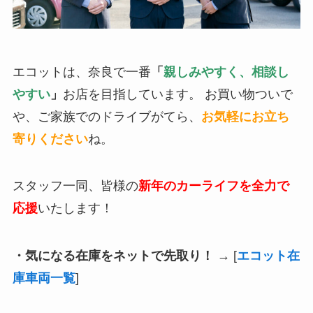
エコットは、奈良で一番
「
親しみやすく、相談し
やすい
」
お店を目指しています。 お買い物ついで
や、ご家族でのドライブがてら、
お気軽にお立ち
寄りください
ね。
スタッフ一同、皆様の
新年のカーライフを全力で
応援
いたします！
・気になる在庫をネットで先取り！
→ [
エコット在
庫車両一覧
]