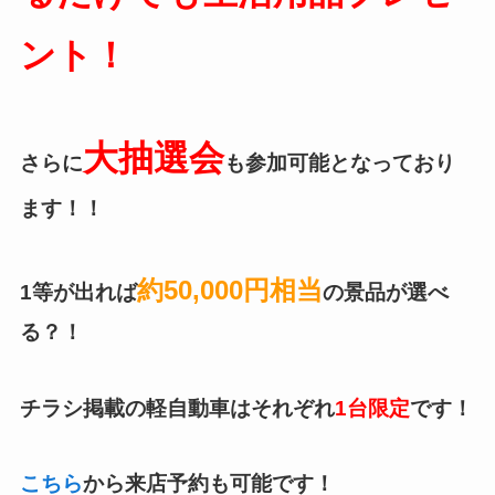
ント！
大抽選会
さらに
も参加可能となっており
ます！！
約50,000円相当
1等が出れば
の景品が選べ
る？！
チラシ掲載の軽自動車はそれぞれ
1台限定
です！
こちら
から来店予約も可能です！