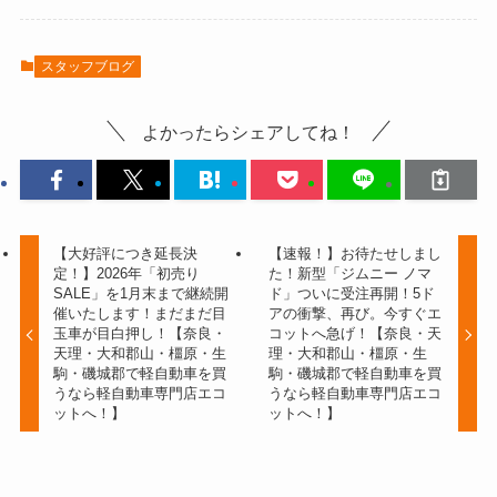
スタッフブログ
よかったらシェアしてね！
【大好評につき延長決
【速報！】お待たせしまし
定！】2026年「初売り
た！新型「ジムニー ノマ
SALE」を1月末まで継続開
ド」ついに受注再開！5ド
催いたします！まだまだ目
アの衝撃、再び。今すぐエ
玉車が目白押し！【奈良・
コットへ急げ！【奈良・天
天理・大和郡山・橿原・生
理・大和郡山・橿原・生
駒・磯城郡で軽自動車を買
駒・磯城郡で軽自動車を買
うなら軽自動車専門店エコ
うなら軽自動車専門店エコ
ットへ！】
ットへ！】