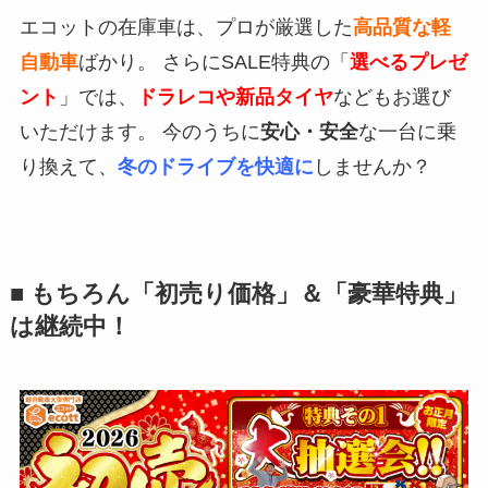
エコットの在庫車は、プロが厳選した
高品質な軽
自動車
ばかり。 さらにSALE特典の「
選べるプレゼ
ント
」では、
ドラレコや新品タイヤ
などもお選び
いただけます。 今のうちに
安心・安全
な一台に乗
り換えて、
冬のドライブを快適に
しませんか？
■ もちろん「初売り価格」＆「豪華特典」
は継続中！