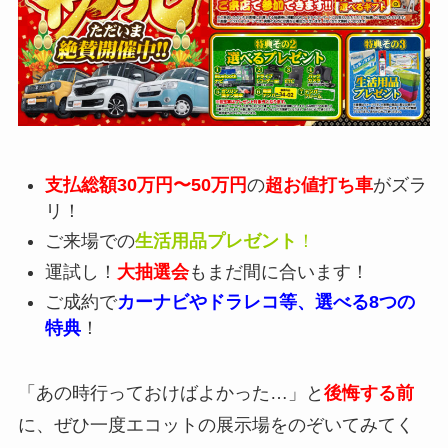
支払総額30万円〜50万円
の
超お値打ち車
がズラ
リ！
ご来場での
生活用品プレゼント
！
運試し！
大抽選会
もまだ間に合います！
ご成約で
カーナビやドラレコ等、選べる8つの
特典
！
「あの時行っておけばよかった…」と
後悔する前
に、ぜひ一度エコットの展示場をのぞいてみてく