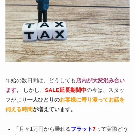
年始の数日間は、どうしても
店内が大変混み合い
ます
。
しかし、
SALE延長期間中
の今は、スタッ
フがより
一人ひとりの
お客様に寄り添ってお話を
伺える時間
が増えています。
「月々1万円から乗れる
フラット
7
って実際どう