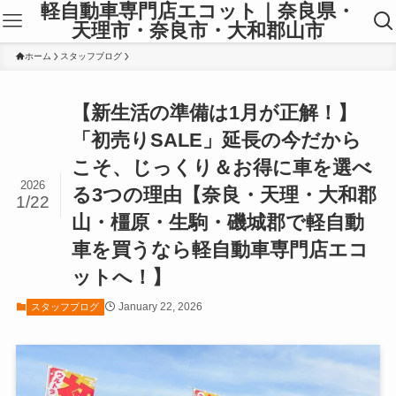
軽自動車専門店エコット｜奈良県・
天理市・奈良市・大和郡山市
ホーム
スタッフブログ
【新生活の準備は1月が正解！】
「初売りSALE」延長の今だから
こそ、じっくり＆お得に車を選べ
2026
る3つの理由【奈良・天理・大和郡
1/22
山・橿原・生駒・磯城郡で軽自動
車を買うなら軽自動車専門店エコ
ットへ！】
January 22, 2026
スタッフブログ