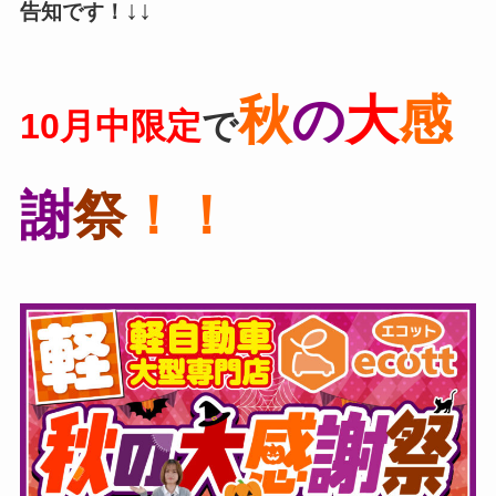
↓↓
告知です！
秋
の
大
感
10月中限定
で
謝
祭
！！