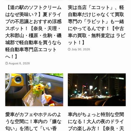
【道の駅のソフトクリーム
実は当店「エコット」、軽
はなぜ美味い？】夏ドライ
自動車だけじゃなくて買取
ブの不思議とおすすめ涼感
専門の「ラビット」も一緒
スポット！【奈良・天理・
にやってるんです！【中古
大和郡山・橿原・生駒・磯
車の買取・無料査定は ラビ
城郡で軽自動車を買うなら
ット！】
軽自動車専門店エコット
July 30, 2026
へ！】
August 6, 2026
愛車がカフェやホテルのよ
車内がちょっと特別な空間
うな空間に！車内の「嫌な
になる！大人の夜のドライ
匂い」を消して「いい香
ブの楽しみ方！【奈良・天