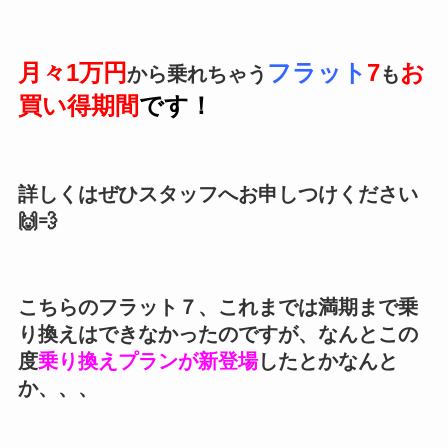
月々1万円
フラット
7
お
から乗れちゃう
も
買い得期間
です！
詳しくはぜひスタッフへお申しつけください
🙌💨
こちらのフラット７、これまでは満期まで乗
り換えはできなかったのですが、なんとこの
度
乗り換えプランが新登場
したとかなんと
か、、、