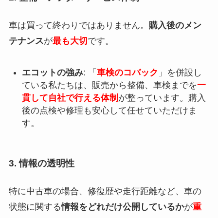
車は買って終わりではありません。
購入後のメン
テナンス
が
最も大切
です。
エコットの強み
: 「
車検のコバック
」を併設し
ている私たちは、販売から整備、車検までを
一
貫して自社で行える体制
が整っています。購入
後の点検や修理も安心して任せていただけま
す。
3. 情報の透明性
特に中古車の場合、修復歴や走行距離など、車の
状態に関する
情報をどれだけ公開しているか
が
重