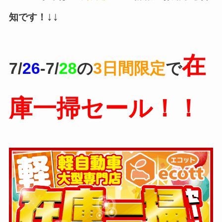
↓↓
知です！
在
7
/
26
-7/
28
の
3日間限定
で
庫一掃セール！！