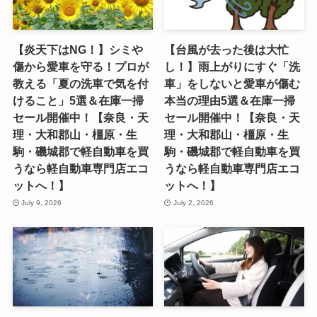
【炎天下はNG！】シミや
【台風が去った後は大忙
傷から愛車を守る！プロが
し！】雨上がりにすぐ「洗
教える「夏の洗車で気を付
車」をしないと愛車が傷む
けること」5選＆在庫一掃
本当の理由5選＆在庫一掃
セール開催中！【奈良・天
セール開催中！【奈良・天
理・大和郡山・橿原・生
理・大和郡山・橿原・生
駒・磯城郡で軽自動車を買
駒・磯城郡で軽自動車を買
うなら軽自動車専門店エコ
うなら軽自動車専門店エコ
ットへ！】
ットへ！】
July 9, 2026
July 2, 2026