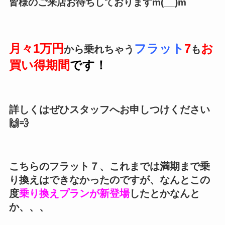
皆様のご来店お待ちしておりますm(__)m
月々1万円
フラット
7
お
から乗れちゃう
も
買い得期間
です！
詳しくはぜひスタッフへお申しつけください
🙌💨
こちらのフラット７、これまでは満期まで乗
り換えはできなかったのですが、なんとこの
度
乗り換えプランが新登場
したとかなんと
か、、、