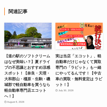
関連記事
【道の駅のソフトクリーム
実は当店「エコット」、軽
はなぜ美味い？】夏ドライ
自動車だけじゃなくて買取
ブの不思議とおすすめ涼感
専門の「ラビット」も一緒
スポット！【奈良・天理・
にやってるんです！【中古
大和郡山・橿原・生駒・磯
車の買取・無料査定は ラビ
城郡で軽自動車を買うなら
ット！】
軽自動車専門店エコット
July 30, 2026
へ！】
August 6, 2026