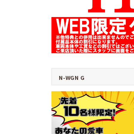
N-WGN
G