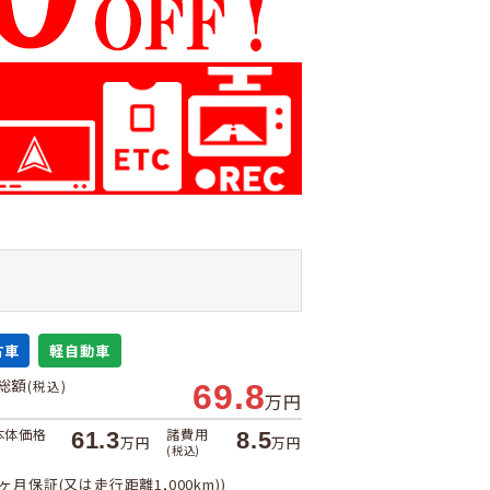
古車
軽自動車
総額
(税込)
69.8
万円
本体価格
諸費用
61.3
8.5
万円
万円
(税込)
1ヶ月保証(又は走行距離1,000km))