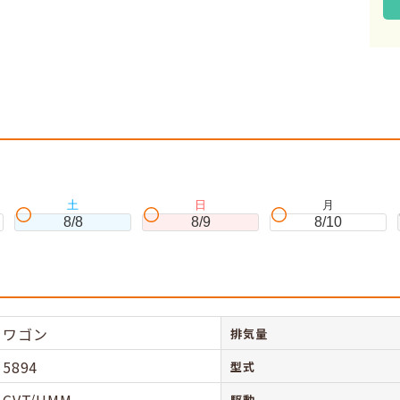
。
土
日
月
8/8
8/9
8/10
ワゴン
排気量
5894
型式
駆動