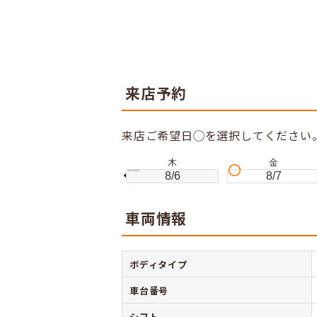
来店予約
来店ご希望日◯を選択してください
木
金
8/6
8/7
車両情報
ボディタイプ
車台番号
シフト