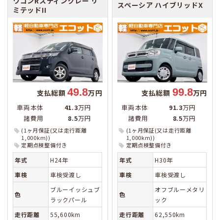
ワゴンRスティングレー
リ
スペーシア
ハイブリッドX
ミテッドII
49.8
99.8
支払総額
万円
支払総額
万円
車両本体
41.3
万円
車両本体
91.3
万円
諸費用
8.5
万円
諸費用
8.5
万円
(1ヶ月保証(又は走行距離
(1ヶ月保証(又は走行距離
1,000km))
1,000km))
定期点検整備付き
定期点検整備付き
年式
H24年
年式
H30年
車検
車検受渡し
車検
車検受渡し
ブルーイッシュブ
オフブルーメタリ
色
色
ラックパール
ック
走行距離
55,600km
走行距離
62,550km