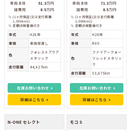
車両本体
51.3
万円
車両本体
71.3
万円
諸費用
8.5
万円
諸費用
8.5
万円
(1ヶ月保証(又は走行距離
(1ヶ月保証(又は走行距離
1,000km))
1,000km))
定期点検整備付き
定期点検整備付き
年式
H26年
年式
H26年
車検
車検受渡し
車検
R05-
フォレストアクア
ファイアークォー
色
メタリック
色
ツレッドメタリッ
ク
走行距離
44,627km
走行距離
53,675km
在庫お問い合わせ
在庫お問い合わせ
詳細はこちら
詳細はこちら
N-ONE
セレクト
モコ
S