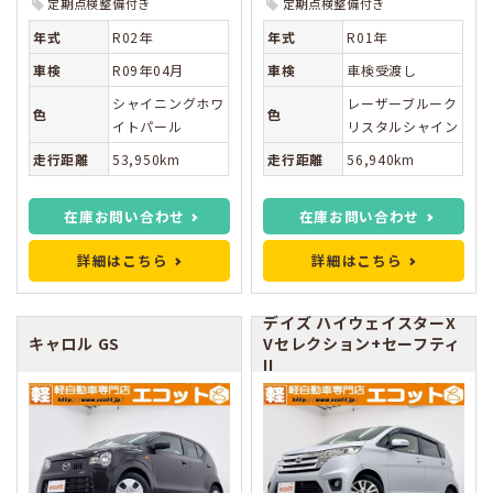
定期点検整備付き
定期点検整備付き
年式
R02年
年式
R01年
車検
R09年04月
車検
車検受渡し
シャイニングホワ
レーザーブルーク
色
色
イトパール
リスタルシャイン
走行距離
53,950km
走行距離
56,940km
在庫お問い合わせ
在庫お問い合わせ
詳細はこちら
詳細はこちら
デイズ
ハイウェイスターX
キャロル
GS
Vセレクション+セーフティ
II