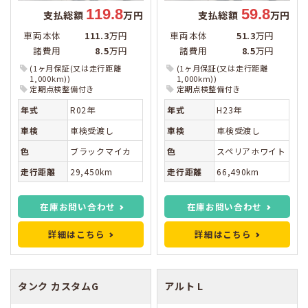
119.8
59.8
支払総額
万円
支払総額
万円
車両本体
111.3
万円
車両本体
51.3
万円
諸費用
8.5
万円
諸費用
8.5
万円
(1ヶ月保証(又は走行距離
(1ヶ月保証(又は走行距離
1,000km))
1,000km))
定期点検整備付き
定期点検整備付き
年式
R02年
年式
H23年
車検
車検受渡し
車検
車検受渡し
色
ブラックマイカ
色
スペリアホワイト
走行距離
29,450km
走行距離
66,490km
在庫お問い合わせ
在庫お問い合わせ
詳細はこちら
詳細はこちら
タンク
カスタムG
アルト
L