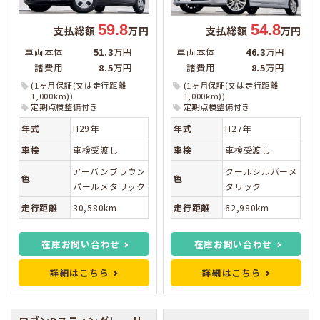
59.8
54.8
支払総額
万円
支払総額
万円
車両本体
51.3
万円
車両本体
46.3
万円
諸費用
8.5
万円
諸費用
8.5
万円
(1ヶ月保証(又は走行距離
(1ヶ月保証(又は走行距離
1,000km))
1,000km))
定期点検整備付き
定期点検整備付き
年式
H29年
年式
H27年
車検
車検受渡し
車検
車検受渡し
アーバンブラウン
クールシルバーメ
色
色
パールメタリック
タリック
走行距離
30,580km
走行距離
62,980km
在庫お問い合わせ
在庫お問い合わせ
詳細はこちら
詳細はこちら