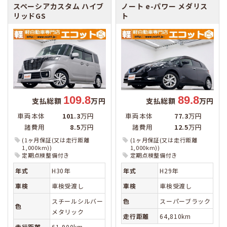
スペーシアカスタム
ハイブ
ノート
e-パワー メダリス
リッドGS
ト
109.8
89.8
支払総額
万円
支払総額
万円
車両本体
101.3
万円
車両本体
77.3
万円
諸費用
8.5
万円
諸費用
12.5
万円
(1ヶ月保証(又は走行距離
(1ヶ月保証(又は走行距離
1,000km))
1,000km))
定期点検整備付き
定期点検整備付き
年式
H30年
年式
H29年
車検
車検受渡し
車検
車検受渡し
スチールシルバー
色
スーパーブラック
色
メタリック
走行距離
64,810km
走行距離
61,900km