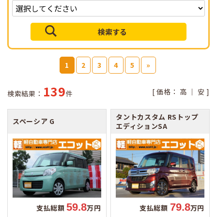
1
2
3
4
5
»
139
[ 価格：
高
｜
安
]
検索結果：
件
タントカスタム
RSトップ
スペーシア
G
エディションSA
59.8
79.8
支払総額
万円
支払総額
万円