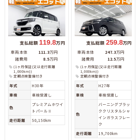
119.8
259.8
支払総額
万円
支払総額
万円
車両本体
111.3
万円
車両本体
247.3
万円
諸費用
8.5
万円
諸費用
12.5
万円
(1ヶ月保証(又は走行距離
(1ヶ月保証(又は走行距離
1,000km))
1,000km))
定期点検整備付き
定期点検整備付き
年式
H30年
年式
H27年
車検
車検受渡し
車検
車検受渡し
プレミアムホワイ
バーニングブラッ
色
トパールⅡ
ククリスタルシャ
色
インガラスフレー
走行距離
50,150km
ク
走行距離
19,700km