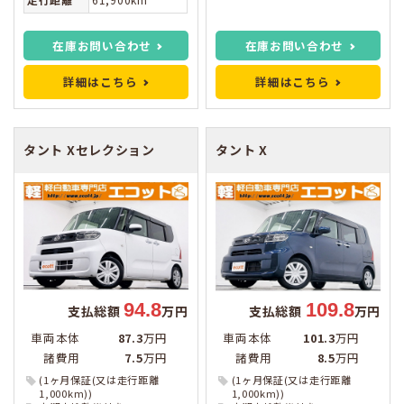
在庫お問い合わせ
在庫お問い合わせ
詳細はこちら
詳細はこちら
タント
Xセレクション
タント
X
94.8
109.8
支払総額
万円
支払総額
万円
車両本体
87.3
万円
車両本体
101.3
万円
諸費用
7.5
万円
諸費用
8.5
万円
(1ヶ月保証(又は走行距離
(1ヶ月保証(又は走行距離
1,000km))
1,000km))