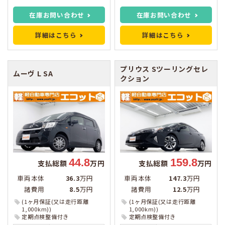
在庫お問い合わせ
在庫お問い合わせ
詳細はこちら
詳細はこちら
プリウス
Sツーリングセレ
ムーヴ
L SA
クション
44.8
159.8
支払総額
万円
支払総額
万円
車両本体
36.3
万円
車両本体
147.3
万円
諸費用
8.5
万円
諸費用
12.5
万円
(1ヶ月保証(又は走行距離
(1ヶ月保証(又は走行距離
1,000km))
1,000km))
定期点検整備付き
定期点検整備付き