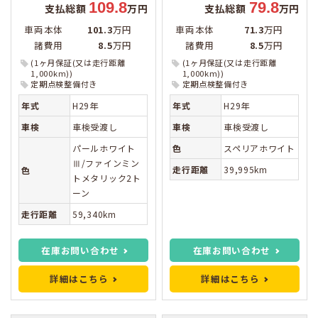
109.8
79.8
支払総額
万円
支払総額
万円
車両本体
101.3
万円
車両本体
71.3
万円
諸費用
8.5
万円
諸費用
8.5
万円
(1ヶ月保証(又は走行距離
(1ヶ月保証(又は走行距離
1,000km))
1,000km))
定期点検整備付き
定期点検整備付き
年式
H29年
年式
H29年
車検
車検受渡し
車検
車検受渡し
パールホワイト
色
スペリアホワイト
Ⅲ/ファインミン
走行距離
39,995km
色
トメタリック2ト
ーン
走行距離
59,340km
在庫お問い合わせ
在庫お問い合わせ
詳細はこちら
詳細はこちら