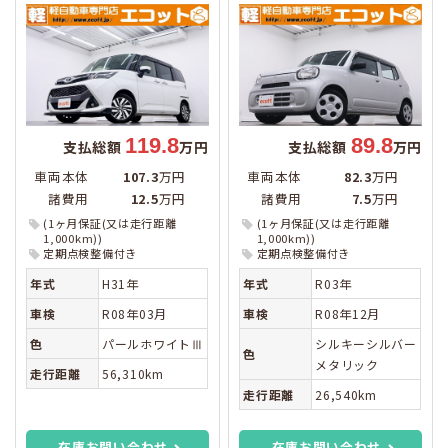
119.8
89.8
支払総額
万円
支払総額
万円
車両本体
107.3
万円
車両本体
82.3
万円
諸費用
12.5
万円
諸費用
7.5
万円
(1ヶ月保証(又は走行距離
(1ヶ月保証(又は走行距離
1,000km))
1,000km))
定期点検整備付き
定期点検整備付き
年式
H31年
年式
R03年
車検
R08年03月
車検
R08年12月
色
パールホワイトⅢ
シルキーシルバー
色
メタリック
走行距離
56,310km
走行距離
26,540km
在庫お問い合わせ
在庫お問い合わせ