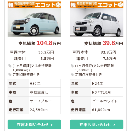
104.8
39.8
支払総額
万円
支払総額
万円
車両本体
96.3
万円
車両本体
32.3
万円
諸費用
8.5
万円
諸費用
7.5
万円
(1ヶ月保証(又は走行距離
(1ヶ月保証(又は走行距離
1,000km))
1,000km))
定期点検整備付き
定期点検整備付き
年式
H30年
年式
H24年
車検
車検受渡し
車検
R07年10月
色
サーフブルー
色
パールホワイト
走行距離
24,590km
走行距離
61,800km
在庫お問い合わせ
在庫お問い合わせ