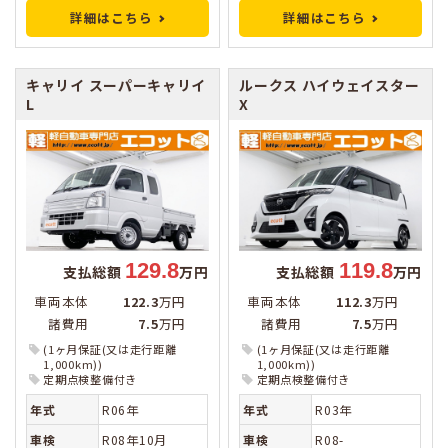
詳細はこちら
詳細はこちら
キャリイ
スーパーキャリイ
ルークス
ハイウェイスター
L
X
129.8
119.8
支払総額
万円
支払総額
万円
車両本体
122.3
万円
車両本体
112.3
万円
諸費用
7.5
万円
諸費用
7.5
万円
(1ヶ月保証(又は走行距離
(1ヶ月保証(又は走行距離
1,000km))
1,000km))
定期点検整備付き
定期点検整備付き
年式
R06年
年式
R03年
車検
R08年10月
車検
R08-