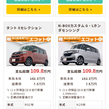
詳細はこちら
詳細はこちら
N-BOXカスタム
G・Lホン
タント
Xセレクション
ダセンシング
109.8
109.8
支払総額
万円
支払総額
万円
車両本体
102.3
万円
車両本体
102.3
万円
諸費用
7.5
万円
諸費用
7.5
万円
(1ヶ月保証(又は走行距離
(1ヶ月保証(又は走行距離
1,000km))
1,000km))
定期点検整備付き
定期点検整備付き
年式
R02年
年式
H29年