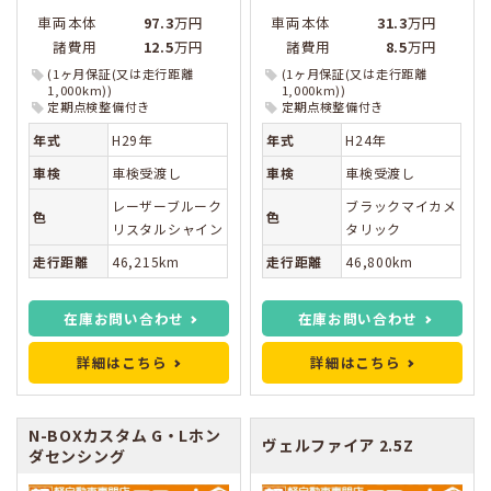
車両本体
97.3
万円
車両本体
31.3
万円
諸費用
12.5
万円
諸費用
8.5
万円
(1ヶ月保証(又は走行距離
(1ヶ月保証(又は走行距離
1,000km))
1,000km))
定期点検整備付き
定期点検整備付き
年式
H29年
年式
H24年
車検
車検受渡し
車検
車検受渡し
レーザーブルーク
ブラックマイカメ
色
色
リスタルシャイン
タリック
走行距離
46,215km
走行距離
46,800km
在庫お問い合わせ
在庫お問い合わせ
詳細はこちら
詳細はこちら
N-BOXカスタム
G・Lホン
ヴェルファイア
2.5Z
ダセンシング