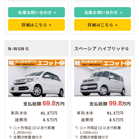
在庫お問い合わせ
在庫お問い合わせ
詳細はこちら
詳細はこちら
N-WGN
G
スペーシア
ハイブリッドG
69.8
99.8
支払総額
万円
支払総額
万円
車両本体
61.3
万円
車両本体
91.3
万円
諸費用
8.5
万円
諸費用
8.5
万円
(1ヶ月保証(又は走行距離
(1ヶ月保証(又は走行距離
1,000km))
1,000km))
定期点検整備付き
定期点検整備付き