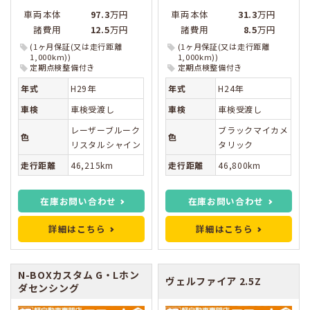
車両本体
97.3
万円
車両本体
31.3
万円
諸費用
12.5
万円
諸費用
8.5
万円
(1ヶ月保証(又は走行距離
(1ヶ月保証(又は走行距離
1,000km))
1,000km))
定期点検整備付き
定期点検整備付き
年式
H29年
年式
H24年
車検
車検受渡し
車検
車検受渡し
レーザーブルーク
ブラックマイカメ
色
色
リスタルシャイン
タリック
走行距離
46,215km
走行距離
46,800km
在庫お問い合わせ
在庫お問い合わせ
詳細はこちら
詳細はこちら
N-BOXカスタム
G・Lホン
ヴェルファイア
2.5Z
ダセンシング