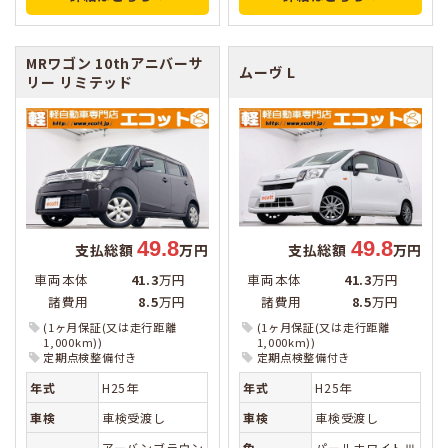
MRワゴン
10thアニバーサ
ムーヴ
L
リー リミテッド
49.8
49.8
支払総額
万円
支払総額
万円
車両本体
41.3
万円
車両本体
41.3
万円
諸費用
8.5
万円
諸費用
8.5
万円
(1ヶ月保証(又は走行距離
(1ヶ月保証(又は走行距離
1,000km))
1,000km))
定期点検整備付き
定期点検整備付き
年式
H25年
年式
H25年
車検
車検受渡し
車検
車検受渡し
アーバンブラウン
色
パールホワイトⅢ