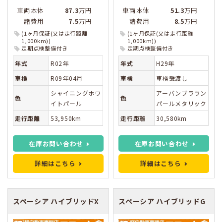
車両本体
87.3
万円
車両本体
51.3
万円
諸費用
7.5
万円
諸費用
8.5
万円
(1ヶ月保証(又は走行距離
(1ヶ月保証(又は走行距離
1,000km))
1,000km))
定期点検整備付き
定期点検整備付き
年式
R02年
年式
H29年
車検
R09年04月
車検
車検受渡し
シャイニングホワ
アーバンブラウン
色
色
イトパール
パールメタリック
走行距離
53,950km
走行距離
30,580km
在庫お問い合わせ
在庫お問い合わせ
詳細はこちら
詳細はこちら
スペーシア
ハイブリッドX
スペーシア
ハイブリッドG