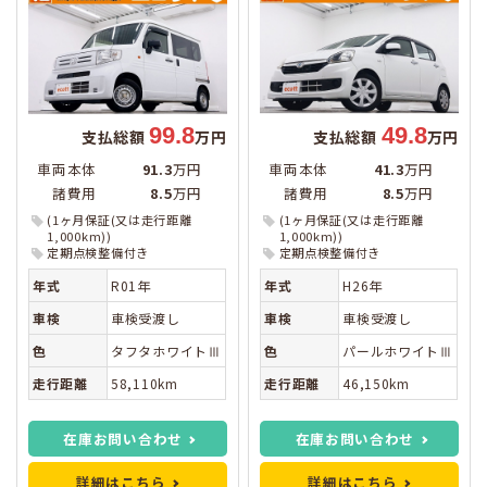
99.8
49.8
支払総額
万円
支払総額
万円
車両本体
91.3
万円
車両本体
41.3
万円
諸費用
8.5
万円
諸費用
8.5
万円
(1ヶ月保証(又は走行距離
(1ヶ月保証(又は走行距離
1,000km))
1,000km))
定期点検整備付き
定期点検整備付き
年式
R01年
年式
H26年
車検
車検受渡し
車検
車検受渡し
色
タフタホワイトⅢ
色
パールホワイトⅢ
走行距離
58,110km
走行距離
46,150km
在庫お問い合わせ
在庫お問い合わせ
詳細はこちら
詳細はこちら