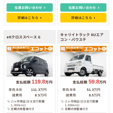
在庫お問い合わせ
在庫お問い合わせ
詳細はこちら
詳細はこちら
キャリイトラック
KUエア
eKクロススペース
G
コン・パワステ
119.8
59.8
支払総額
万円
支払総額
万円
車両本体
111.3
万円
車両本体
51.3
万円
諸費用
8.5
万円
諸費用
8.5
万円
(1ヶ月保証(又は走行距離
(1ヶ月保証(又は走行距離
1,000km))
1,000km))
定期点検整備付き
定期点検整備付き