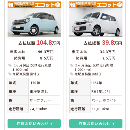
104.8
39.8
支払総額
万円
支払総額
万円
車両本体
96.3
万円
車両本体
32.3
万円
諸費用
8.5
万円
諸費用
7.5
万円
(1ヶ月保証(又は走行距離
(1ヶ月保証(又は走行距離
1,000km))
1,000km))
定期点検整備付き
定期点検整備付き
年式
H30年
年式
H24年
車検
車検受渡し
車検
R07年10月
色
サーフブルー
色
パールホワイト
走行距離
24,590km
走行距離
61,800km
在庫お問い合わせ
在庫お問い合わせ