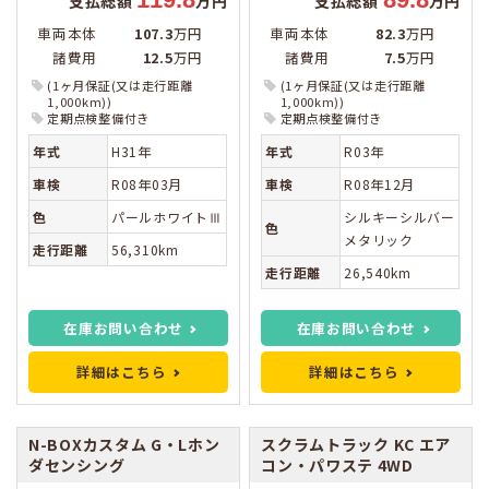
支払総額
万円
支払総額
万円
車両本体
107.3
万円
車両本体
82.3
万円
諸費用
12.5
万円
諸費用
7.5
万円
(1ヶ月保証(又は走行距離
(1ヶ月保証(又は走行距離
1,000km))
1,000km))
定期点検整備付き
定期点検整備付き
年式
H31年
年式
R03年
車検
R08年03月
車検
R08年12月
色
パールホワイトⅢ
シルキーシルバー
色
メタリック
走行距離
56,310km
走行距離
26,540km
在庫お問い合わせ
在庫お問い合わせ
詳細はこちら
詳細はこちら
N-BOXカスタム
G・Lホン
スクラムトラック
KC エア
ダセンシング
コン・パワステ 4WD