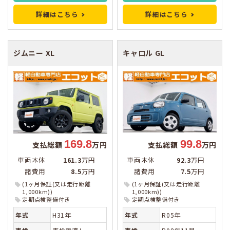
詳細はこちら
詳細はこちら
ジムニー
XL
キャロル
GL
169.8
99.8
支払総額
万円
支払総額
万円
車両本体
161.3
万円
車両本体
92.3
万円
諸費用
8.5
万円
諸費用
7.5
万円
(1ヶ月保証(又は走行距離
(1ヶ月保証(又は走行距離
1,000km))
1,000km))
定期点検整備付き
定期点検整備付き
年式
H31年
年式
R05年