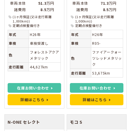
車両本体
51.3
万円
車両本体
71.3
万円
諸費用
8.5
万円
諸費用
8.5
万円
(1ヶ月保証(又は走行距離
(1ヶ月保証(又は走行距離
1,000km))
1,000km))
定期点検整備付き
定期点検整備付き
年式
H26年
年式
H26年
車検
車検受渡し
車検
R05-
フォレストアクア
ファイアークォー
色
メタリック
色
ツレッドメタリッ
ク
走行距離
44,627km
走行距離
53,675km
在庫お問い合わせ
在庫お問い合わせ
詳細はこちら
詳細はこちら
N-ONE
セレクト
モコ
S