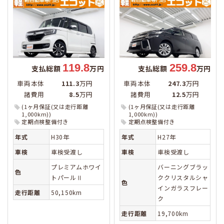
119.8
259.8
支払総額
万円
支払総額
万円
車両本体
111.3
万円
車両本体
247.3
万円
諸費用
8.5
万円
諸費用
12.5
万円
(1ヶ月保証(又は走行距離
(1ヶ月保証(又は走行距離
1,000km))
1,000km))
定期点検整備付き
定期点検整備付き
年式
H30年
年式
H27年
車検
車検受渡し
車検
車検受渡し
プレミアムホワイ
バーニングブラッ
色
トパールⅡ
ククリスタルシャ
色
インガラスフレー
走行距離
50,150km
ク
走行距離
19,700km