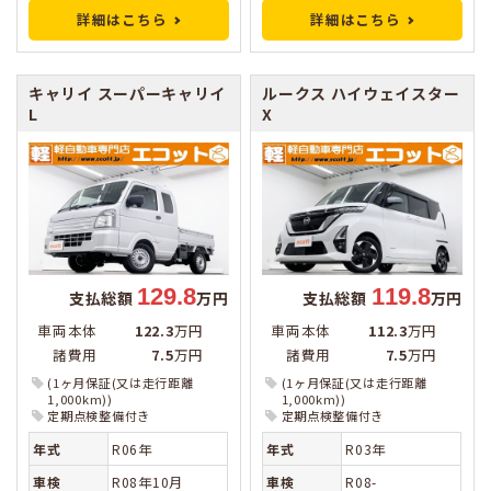
詳細はこちら
詳細はこちら
キャリイ
スーパーキャリイ
ルークス
ハイウェイスター
L
X
129.8
119.8
支払総額
万円
支払総額
万円
車両本体
122.3
万円
車両本体
112.3
万円
諸費用
7.5
万円
諸費用
7.5
万円
(1ヶ月保証(又は走行距離
(1ヶ月保証(又は走行距離
1,000km))
1,000km))
定期点検整備付き
定期点検整備付き
年式
R06年
年式
R03年
車検
R08年10月
車検
R08-