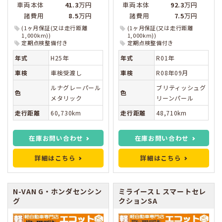
車両本体
41.3
万円
車両本体
92.3
万円
諸費用
8.5
万円
諸費用
7.5
万円
(1ヶ月保証(又は走行距離
(1ヶ月保証(又は走行距離
1,000km))
1,000km))
定期点検整備付き
定期点検整備付き
年式
H25年
年式
R01年
車検
車検受渡し
車検
R08年09月
ルナグレーパール
ブリティッシュグ
色
色
メタリック
リーンパール
走行距離
60,730km
走行距離
48,710km
在庫お問い合わせ
在庫お問い合わせ
詳細はこちら
詳細はこちら
N-VAN
G・ホンダセンシン
ミライース
L スマートセレ
グ
クションSA