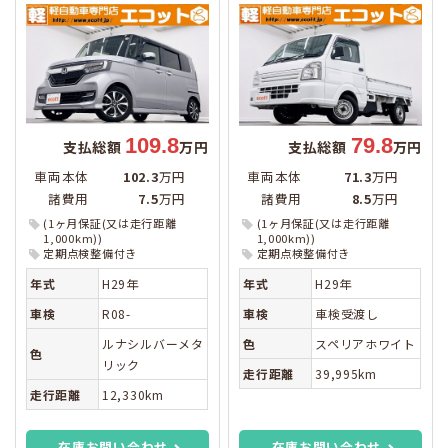
109.8
79.8
支払総額
万円
支払総額
万円
車両本体
102.3
万円
車両本体
71.3
万円
諸費用
7.5
万円
諸費用
8.5
万円
(1ヶ月保証(又は走行距離
(1ヶ月保証(又は走行距離
1,000km))
1,000km))
定期点検整備付き
定期点検整備付き
年式
H29年
年式
H29年
車検
R08-
車検
車検受渡し
ルナシルバーメタ
色
スペリアホワイト
色
リック
走行距離
39,995km
走行距離
12,330km
在庫お問い合わせ
在庫お問い合わせ