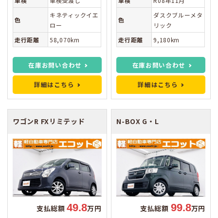
車検
車検受渡し
車検
R08年11月
キネティックイエ
ダスクブルーメタ
色
色
ロー
リック
走行距離
58,070km
走行距離
9,180km
在庫お問い合わせ
在庫お問い合わせ
詳細はこちら
詳細はこちら
ワゴンR
FXリミテッド
N-BOX
G・L
49.8
99.8
支払総額
万円
支払総額
万円