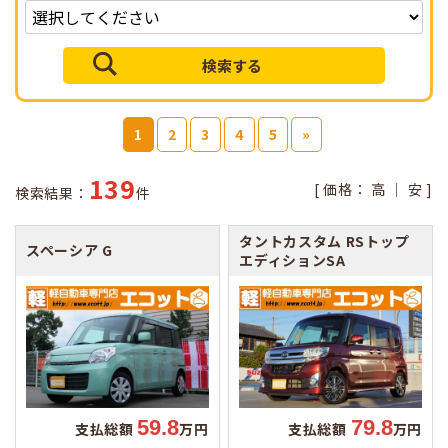
1
2
3
4
5
»
139
[ 価格：
高
｜
安
]
検索結果：
件
タントカスタム
RSトップ
スペーシア
G
エディションSA
59.8
79.8
支払総額
万円
支払総額
万円