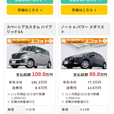
詳細はこちら
詳細はこちら
スペーシアカスタム
ハイブ
ノート
e-パワー メダリス
リッドGS
ト
109.8
89.8
支払総額
万円
支払総額
万円
車両本体
101.3
万円
車両本体
77.3
万円
諸費用
8.5
万円
諸費用
12.5
万円
(1ヶ月保証(又は走行距離
(1ヶ月保証(又は走行距離
1,000km))
1,000km))
定期点検整備付き
定期点検整備付き
年式
H30年
年式
H29年