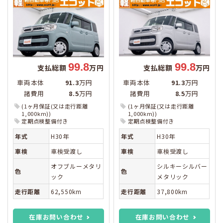
99.8
99.8
支払総額
万円
支払総額
万円
車両本体
91.3
万円
車両本体
91.3
万円
諸費用
8.5
万円
諸費用
8.5
万円
(1ヶ月保証(又は走行距離
(1ヶ月保証(又は走行距離
1,000km))
1,000km))
定期点検整備付き
定期点検整備付き
年式
H30年
年式
H30年
車検
車検受渡し
車検
車検受渡し
オフブルーメタリ
シルキーシルバー
色
色
ック
メタリック
走行距離
62,550km
走行距離
37,800km
在庫お問い合わせ
在庫お問い合わせ