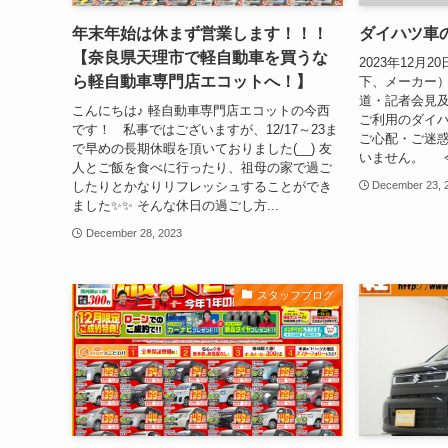
年末年始は休まず営業します！！！
ダイハツ車
【奈良県天理市で軽自動車を買うな
2023年12月
ら軽自動車専門店エコットへ！】
下、メーカー
道・記者会見
こんにちは♪ 軽自動車専門店エコットの今西
ご利用のダイ
です！ 私事ではございますが、12/17～23ま
ご心配・ご迷
で早めの長期休暇を頂いておりました(__) 友
いません。 今
人とご飯を食べに行ったり、祖母の家で過ご
したりとかなりリフレッシュすることができ
December 23, 
ました✨✨ そんな休日の過ごし方...
December 28, 2023
スタッフブログ