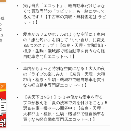
実は当店「エコット」、軽自動車だけじゃな
くて買取専門の「ラビット」も一緒にやって
るんです！【中古車の買取・無料査定は ラビ
も残
ット！】
っ
コ
愛車がカフェやホテルのような空間に！車内
ビュ
の「嫌な匂い」を消して「いい香り」に変え
載
る5つのステップ！【奈良・天理・大和郡山・
橿原・生駒・磯城郡で軽自動車を買うなら軽
自動車専門店エコットへ！】
車内がちょっと特別な空間になる！大人の夜
のドライブの楽しみ方！【奈良・天理・大和
郡山・橿原・生駒・磯城郡で軽自動車を買う
なら軽自動車専門店エコットへ！】
ログ
【炎天下はNG！】シミや傷から愛車を守る！
プロが教える「夏の洗車で気を付けること」5
選＆在庫一掃セール開催中！【奈良・天理・
大和郡山・橿原・生駒・磯城郡で軽自動車を
買うなら軽自動車専門店エコットへ！】