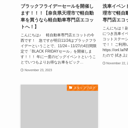
ブラックフライデーセールを開催し
洗車イベン
ます！！！【奈良県天理市で軽自動
理市で軽自
車を買うなら軽自動車専門店エコッ
専門店エコ
トへ！】
こんにちは！副店
につき洗車イ
こんにちは♪ 軽自動車専門店エコットの今
コットステーシ
西です！ 急ですが明日11/24はブラックフラ
で！！ ご利用
イデーということで、11/24～11/27の4日間限
https://on
定で「BLACK FRIDAYセール」を開催しま
たので 拭き上げ
す！！！ 年に一度のビッグイベントというこ
とでいつもよりお得なお車をピック...
November 22, 
November 23, 2023
スタッフブログ