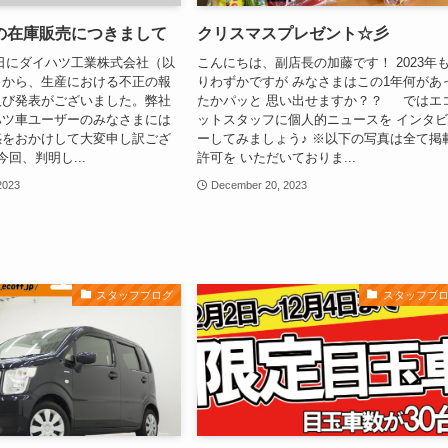
の在庫販売につきまして
クリスマスプレゼント☆彡
20日にダイハツ工業株式会社（以
こんにちは、副店長の加藤です！ 2023年
）から、生産における不正の報
りわずかですが みなさまはこの1年何があ
及び発表がございました。弊社
たかパッと 思い出せますか？？ ではエ
ハツ車ユーザーのみなさまには
ットスタッフに個人的ニュースを インタ
惑をおかけして大変申し訳ござ
ーしてみましょう♪ ※以下の写真は全て掲
回、判明し...
許可を いただいておりま...
2023
December 20, 2023
スタッフブログ
スタッフブ