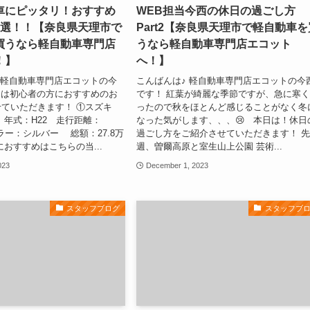
車にピッタリ！おすすめ
WEB担当今西の休日の過ごし方
3選！！【奈良県天理市で
Part2【奈良県天理市で軽自動車を
買うなら軽自動車専門店
うなら軽自動車専門店エコット
！】
へ！】
 軽自動車専門店エコットの今
こんばんは♪ 軽自動車専門店エコットの今
日は初心者の方におすすめのお
です！ 紅葉が綺麗な季節ですが、急に寒
せていただきます！ ①スズキ
ったので秋をほとんど感じることがなく冬
 年式：H22 走行距離：
なった気がします、、、😢 本日は！休日
 カラー：シルバー 総額：27.8万
過ごし方をご紹介させていただきます！ 
におすすめはこちらの当...
週、曽爾高原と室生山上公園 芸術...
023
December 1, 2023
スタッフブログ
スタッフブ