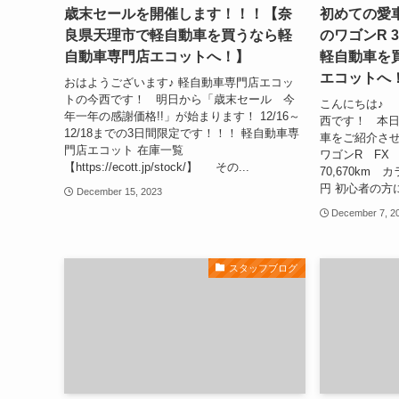
歳末セールを開催します！！！【奈
初めての愛
良県天理市で軽自動車を買うなら軽
のワゴンR 
自動車専門店エコットへ！】
軽自動車を
エコットへ
おはようございます♪ 軽自動車専門店エコッ
トの今西です！ 明日から「歳末セール 今
こんにちは♪
年一年の感謝価格!!」が始まります！ 12/16～
西です！ 本
12/18までの3日間限定です！！！ 軽自動車専
車をご紹介さ
門店エコット 在庫一覧
ワゴンR FX
【https://ecott.jp/stock/】 その...
70,670km
円 初心者の方
December 15, 2023
December 7, 2
スタッフブログ