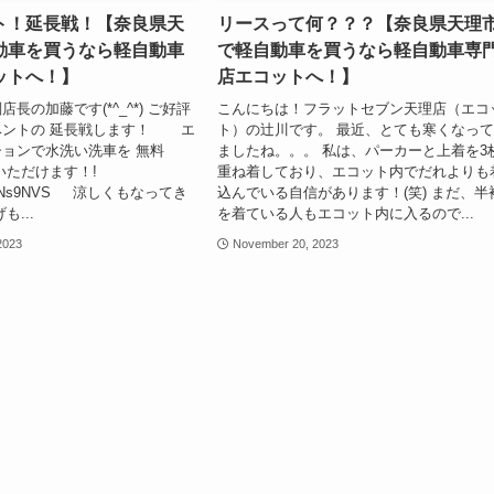
ト！延長戦！【奈良県天
リースって何？？？【奈良県天理
動車を買うなら軽自動車
で軽自動車を買うなら軽自動車専
ットへ！】
店エコットへ！】
長の加藤です(*^_^*) ご好評
こんにちは！フラットセブン天理店（エコ
ベントの 延長戦します！ エ
ト）の辻川です。 最近、とても寒くなっ
ョンで水洗い洗車を 無料
ましたね。。。 私は、パーカーと上着を3
いただけます！!
重ね着しており、エコット内でだれよりも
l.la/NNs9NVS 涼しくもなってき
込んでいる自信があります！(笑) まだ、半
も...
を着ている人もエコット内に入るので...
2023
November 20, 2023